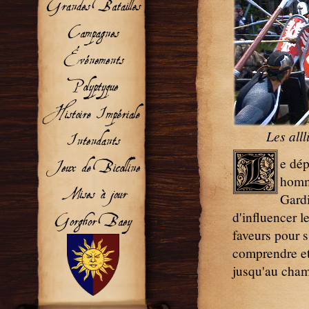
Les alll
L
e dép
homme
Gardi
d'influencer l
faveurs pour s'
comprendre et
jusqu'au champ