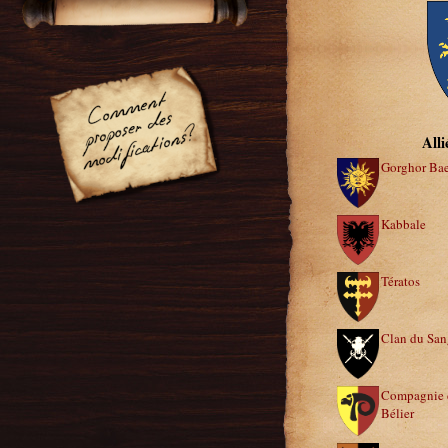
Alli
Gorghor Ba
Kabbale
Tératos
Clan du San
Compagnie
Bélier