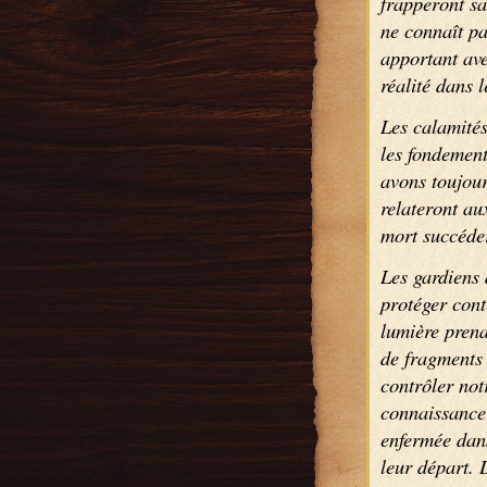
frapperont sa
ne connaît pa
apportant ave
réalité dans l
Les calamités
les fondemen
avons toujour
relateront au
mort succéder
Les gardiens 
protéger cont
lumière prena
de fragments 
contrôler not
connaissance 
enfermée dans 
leur départ. 