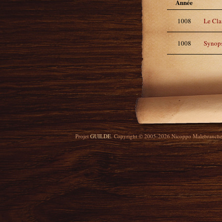
Année
1008
Le Cla
1008
Synops
Projet
GUILDE
. Copyright © 2005-2026 Nicoppo Malebranch