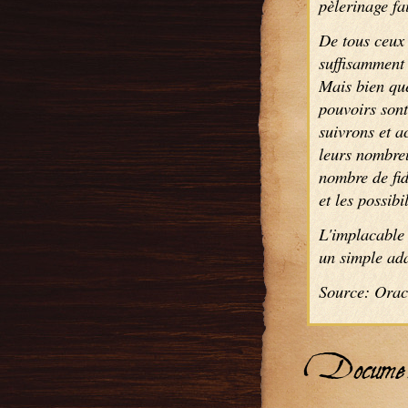
pèlerinage fa
De tous ceux 
suffisamment 
Mais bien que
pouvoirs sont
suivrons et a
leurs nombreu
nombre de fid
et les possibi
L'implacable 
un simple ad
Source: Oracl
Docume