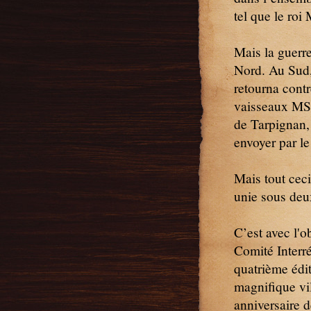
tel que le roi
Mais la guerr
Nord. Au Sud, 
retourna contr
vaisseaux MS
de Tarpignan, 
envoyer par le
Mais tout cec
unie sous deu
C’est avec l'o
Comité Interré
quatrième édi
magnifique vi
anniversaire 