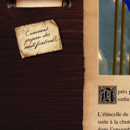
A
près 
enfin
L'étincelle de
suite à la chu
dans l’ensemb