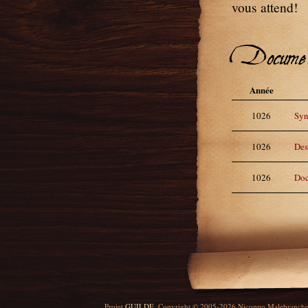
vous attend!
Docume
Année
1026
Syn
1026
Des
1026
Doc
Projet
GUILDE
. Copyright © 2005-2026 Nicoppo Malebranch