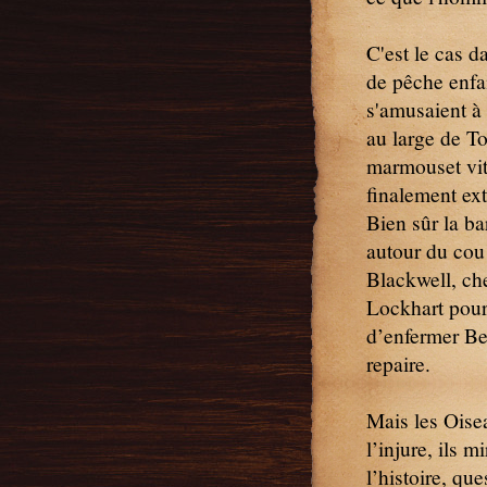
C'est le cas d
de pêche enfa
s'amusaient à 
au large de To
marmouset vit
finalement ex
Bien sûr la ba
autour du cou 
Blackwell, che
Lockhart pour 
d’enfermer Be
repaire.
Mais les Oisea
l’injure, ils 
l’histoire, qu