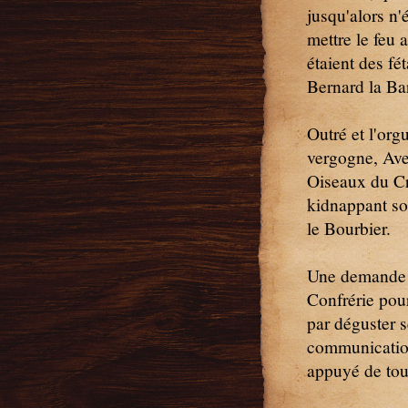
jusqu'alors n'
mettre le feu 
étaient des fét
Bernard la Bar
Outré et l'org
vergogne, Ave
Oiseaux du Cr
kidnappant so
le Bourbier.
Une demande d
Confrérie pou
par déguster s
communication 
appuyé de tout