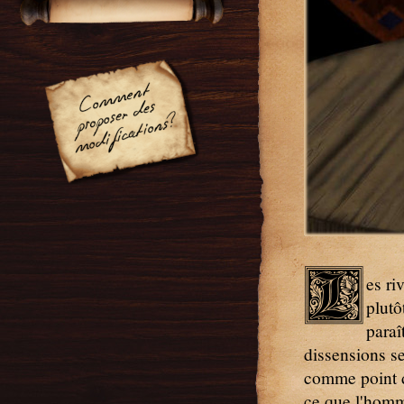
L
es ri
plutô
paraî
dissensions s
comme point d
ce que l'homm