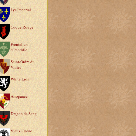
Lys Impérial
Coque Rouge
Frontaliers
d'Irendille
Saint-Ordre du
Vinier
White Lion
Arrogance
Dragon de Sang
Vieux Chêne