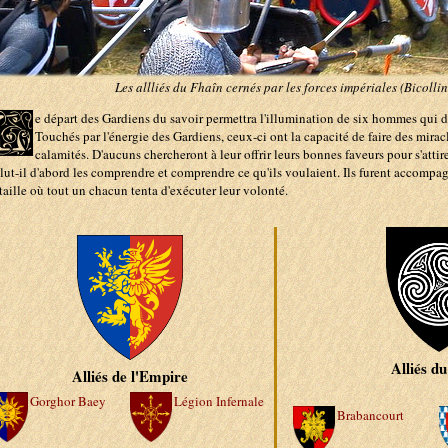
Les allliés du Fhaîn cernés par les forces impériales (Bicollin
L
e départ des Gardiens du savoir permettra l'illumination de six hommes qui 
Touchés par l'énergie des Gardiens, ceux-ci ont la capacité de faire des miracl
calamités. D'aucuns chercheront à leur offrir leurs bonnes faveurs pour s'attir
llut-il d'abord les comprendre et comprendre ce qu'ils voulaient. Ils furent accomp
taille où tout un chacun tenta d'exécuter leur volonté.
Alliés d
Alliés de l'Empire
Gorghor Baey
Légion Infernale
Brabancourt