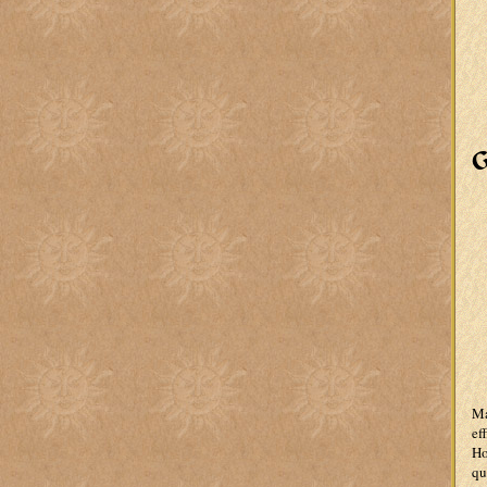
G
Ma
ef
Ho
qu