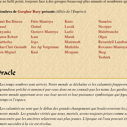
le ne failli point, toujours face à des groupes beaucoup plus armurés et nombreux qu
embres de
Gorghor Baey
présents
:
(Alliés de l'Empire)
mir Ibn Ifrinsia
Frère Mantoya
Kuric
Nameloc
nael
Glahul
Lassik
Nicoppo
nyanka
Gustavo Mantoya
Lazlo
Malebranche
aron Robert
Icare
Marak
Olgar
artholus
Jogo
Matémorh
Reisenfell Landba
hur Chrò Gasradh
Jux Ap Vorgrumm
Mathilda
Roxanno Mantoya
on Miguel
Kaal
Morgane
Skeg
Tusbrek
racle
Les temps sombres sont arrivés. Notre monde se déchaîne et les calamités frappero
grandiose prêché et annoncé par ceux dont on ne connaît pas les noms. Les gardien
notre monde apportant avec eux leur savoir et leur puissance symbiotique qui figeai
temps et l'espace.
Les calamités ne sont que le début des grands changements qui bouleverseront le
notre monde. Les grandes vérités que nous, mortels, avons toujours prises comme 
souvenirs que les ancêtres relateront aux plus jeunes. L'époque où l'eau pouvait ét
mort succéder à la vie est révolue.