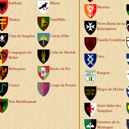
Kabbale
Meute
Phoenix
Tératos
Vand'Hals
Notre-Dame-de-la-
Rédemption
Clan du Sanglier
Cercle d'Ost
Famille Cordélian
Compagnie du
Culte de Daolok
Gaïa
Bélier
Hellequins
Bocks de Fer
Rangers
Cernos
Loups de Fenriss
Mages de Diedne
Von Shlaffenmark
Saint-Ordre des
Templiers
Guerriers de la
Montagne