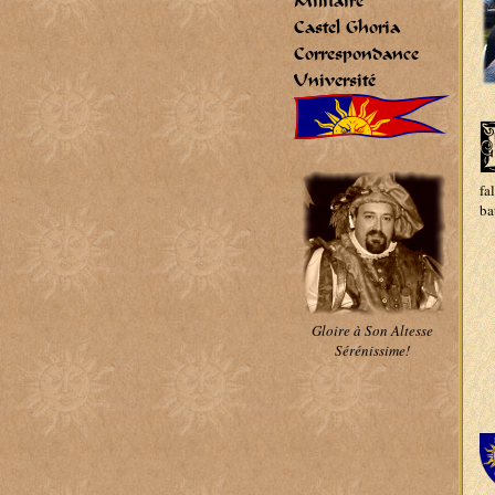
Militaire
Castel Ghoria
Correspondance
Université
fa
ba
Gloire à Son Altesse
Sérénissime!