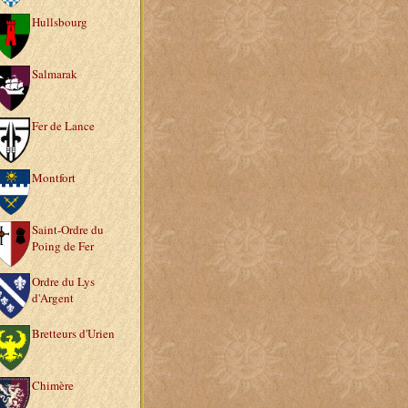
Hullsbourg
Salmarak
Fer de Lance
Montfort
Saint-Ordre du
Poing de Fer
Ordre du Lys
d'Argent
Bretteurs d'Urien
Chimère