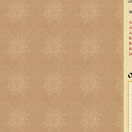
el
M
A
A
A
B
B
B
D
O