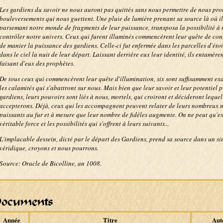
Les gardiens du savoir ne nous auront pas quittés sans nous permettre de nous pro
bouleversements qui nous guettent. Une pluie de lumière prenant sa source là où il
parsemant notre monde de fragments de leur puissance, transposa la possibilité à 
contrôler notre univers. Ceux qui furent illuminés commencèrent leur quête de co
de manier la puissance des gardiens. Celle-ci fut enfermée dans les parcelles d'étoil
dans le ciel la nuit de leur départ. Laissant derrière eux leur identité, ils entamère
faisant d'eux des prophètes.
De tous ceux qui commencèrent leur quête d'illumination, six sont suffisamment exa
les calamités qui s'abattront sur nous. Mais bien que leur savoir et leur potentiel 
gardiens, leurs pouvoirs sont liés à nous, mortels, qui croiront et décideront leque
accepterons. Déjà, ceux qui les accompagnent peuvent relater de leurs nombreux m
puissants au fur et à mesure que leur nombre de fidèles augmente. On ne peut qu'ex
véritable force et les possibilités qui s'offrent à leurs suivants...
L'implacable dessein, dicté par le départ des Gardiens, prend sa source dans un 
véridique, croyons et nous pourrons.
Source: Oracle de Bicolline, an 1008.
ocuments
Année
Titre
Aut