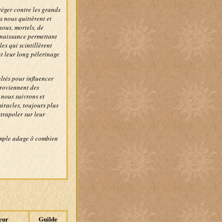
téger contre les grands
s nous quittèrent et
nous, mortels, de
nnaissance permettant
es qui scintillèrent
nt leur long pèlerinage
ltés pour influencer
proviennent des
l nous suivrons et
iracles, toujours plus
trapoler sur leur
simple adage ô combien
eur
Guilde