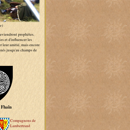
e)
deviendront prophètes.
es et d'influencer les
er leur amitié, mais encore
agnés jusqu'au champs de
u Fhaîn
Compagnons de
Lambertrand