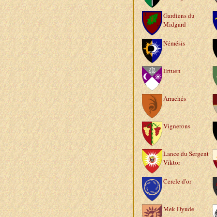
Gardiens du
Midgard
Némésis
Ertuen
Arrachés
Vignerons
Lance du Sergent
Viktor
Cercle d'or
Mek Dyude