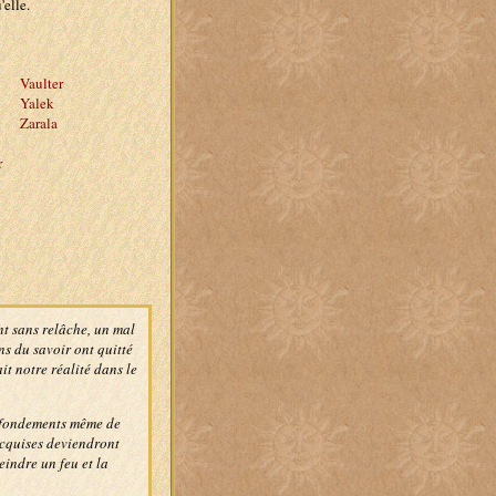
'elle.
Vaulter
Yalek
Zarala
r
nt sans relâche, un mal
s du savoir ont quitté
t notre réalité dans le
s fondements même de
acquises deviendront
eindre un feu et la