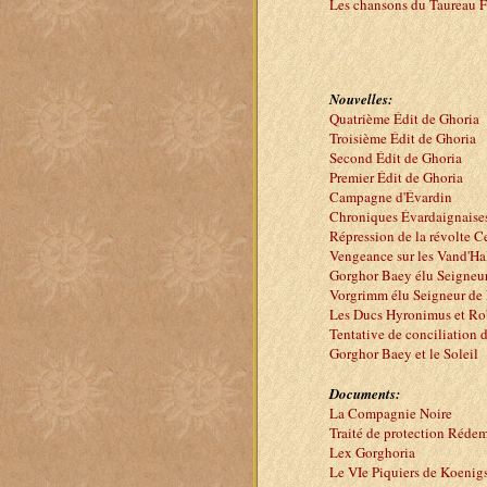
Les chansons du Taureau F
Nouvelles:
Quatrième Édit de Ghoria
Troisième Édit de Ghoria
Second Édit de Ghoria
Premier Édit de Ghoria
Campagne d'Évardin
Chroniques Évardaignaise
Répression de la révolte C
Vengeance sur les Vand'Ha
Gorghor Baey élu Seigneur
Vorgrimm élu Seigneur de
Les Ducs Hyronimus et Ro
Tentative de conciliation 
Gorghor Baey et le Soleil
Documents:
La Compagnie Noire
Traité de protection Rédem
Lex Gorghoria
Le VIe Piquiers de Koenig