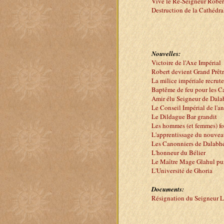
Vive le Re-Seigneur Rober
Destruction de la Cathédra
Nouvelles:
Victoire de l'Axe Impérial
Robert devient Grand Prêt
La milice impériale recrute
Baptême de feu pour les C
Amir élu Seigneur de Dal
Le Conseil Impérial de l'a
Le Dildague Bar grandit
Les hommes (et femmes) for
L'apprentissage du nouveau
Les Canonniers de Dalabh
L'honneur du Bélier
Le Maître Mage Glahul pur
L'Université de Ghoria
Documents:
Résignation du Seigneur L