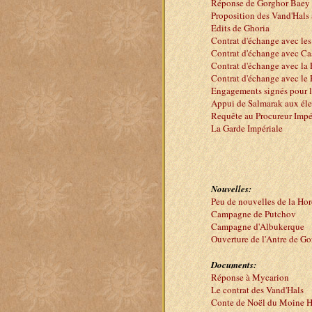
Réponse de Gorghor Baey 
Proposition des Vand'Hals
Édits de Ghoria
Contrat d'échange avec les
Contrat d'échange avec Ca
Contrat d'échange avec la
Contrat d'échange avec le 
Engagements signés pour l
Appui de Salmarak aux éle
Requête au Procureur Impé
La Garde Impériale
Nouvelles:
Peu de nouvelles de la Ho
Campagne de Putchov
Campagne d'Albukerque
Ouverture de l'Antre de G
Documents:
Réponse à Mycarion
Le contrat des Vand'Hals
Conte de Noël du Moine 