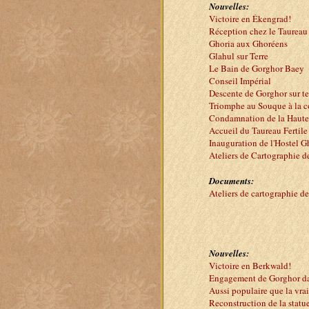
Nouvelles:
Victoire en Ékengrad!
Réception chez le Taureau 
Ghoria aux Ghoréens
Glahul sur Terre
Le Bain de Gorghor Baey
Conseil Impérial
Descente de Gorghor sur te
Triomphe au Souque à la c
Condamnation de la Haute
Accueil du Taureau Fertile
Inauguration de l'Hostel G
Ateliers de Cartographie d
Documents:
Ateliers de cartographie d
Nouvelles:
Victoire en Berkwald!
Engagement de Gorghor da
Aussi populaire que la vrai
Reconstruction de la statu