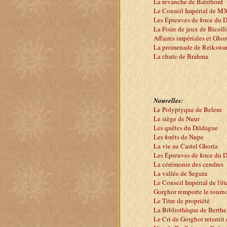
La revanche de Batribord
Le Conseil Impérial de M
Les Épreuves de force du 
La Foire de jeux de Bicoll
Affaires impériales et Gho
La promenade de Reikswar
La chute de Brahma
Nouvelles:
Le Polyptyque de Belem
Le siège de Nuur
Les quêtes du Dildague
Les forêts de Nupe
La vie au Castel Ghoria
Les Épreuves de force du 
La cérémonie des cendres
La vallée de Segura
Le Conseil Impérial de l'é
Gorghor remporte le tournoi
Le Titre de propriété
La Bibliothèque de Berth
Le Cri de Gorghor retentit