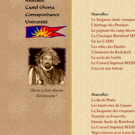
Militaire
Castel Ghoria
Nouvelles:
Correspondance
Le Seigneur Amir vainqu
Université
L'héritage des Premiers
Le gagnant du camp déc
La Classique Batribord 
Go les CADS!
Les orbes des Érudits
Cérémonie du Reikskult
Le socle de l'oubli
Le Conseil Impérial MXX
Ceci est une baliste
Gloire à Son Altesse
Nouvelles:
Sérénissime!
La fin de Phala
Les bénévoles de l'année
La Jacquerie des croquants
Tumulte en Foinville
Grande finale de Batribord
Le Conseil Impérial MXXI
Négociations avec Léon d