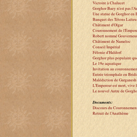
Victoire à Chalucet
Gorghor Baey n'est pas l'
Une statue de Gorghor en B
Banquet des Tétons Laite
Châtiment d'Olgar
Couronnement de l'Empere
Robert nommé Gouverneur
Châtiment de Nameloc
Conseil Impérial
Félonie d'Haldorf
Gorghor plus populaire qu
Le 19e aquatique
Invitation au couronnemen
Entrée triomphale en Bridi
Malédiction de Garganesh
L'Empereur est mort, vive 
Le nouvel Antre de Gorgh
Documents:
Discours du Couronnemen
Retrait de l'Anathème