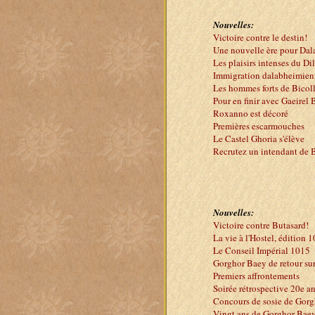
Nouvelles:
Victoire contre le destin!
Une nouvelle ère pour Da
Les plaisirs intenses du D
Immigration dalabheimien
Les hommes forts de Bicol
Pour en finir avec Gaeirel 
Roxanno est décoré
Premières escarmouches
Le Castel Ghoria s'élève
Recrutez un intendant de 
Nouvelles:
Victoire contre Butasard!
La vie à l'Hostel, édition 
Le Conseil Impérial 1015
Gorghor Baey de retour sur 
Premiers affrontements
Soirée rétrospective 20e a
Concours de sosie de Gor
Vingt ans de Gorghor Bae