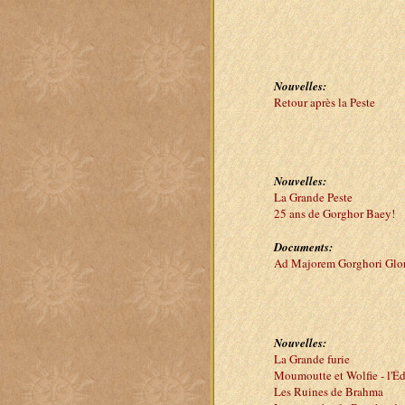
Nouvelles:
Retour après la Peste
Nouvelles:
La Grande Peste
25 ans de Gorghor Baey!
Documents:
Ad Majorem Gorghori Glo
Nouvelles:
La Grande furie
Moumoutte et Wolfie - l'É
Les Ruines de Brahma