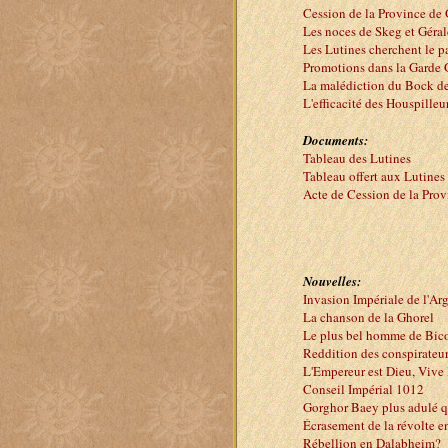
Cession de la Province de
Les noces de Skeg et Géra
Les Lutines cherchent le 
Promotions dans la Garde
La malédiction du Bock d
L'efficacité des Houspille
Documents:
Tableau des Lutines
Tableau offert aux Lutines
Acte de Cession de la Prov
Nouvelles:
Invasion Impériale de l'Ar
La chanson de la Ghorel
Le plus bel homme de Bico
Reddition des conspirateur
L'Empereur est Dieu, Vive 
Conseil Impérial 1012
Gorghor Baey plus adulé q
Écrasement de la révolte 
Rébellion en Dalabheim?