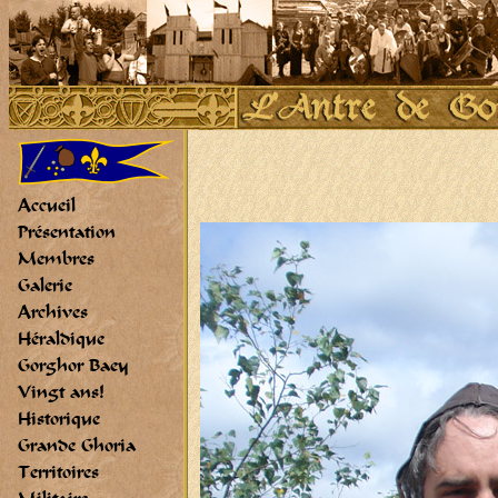
Accueil
Présentation
Membres
Galerie
Archives
Héraldique
Gorghor Baey
Vingt ans!
Historique
Grande Ghoria
Territoires