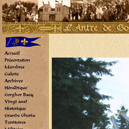
Accueil
Présentation
Membres
Galerie
Archives
Héraldique
Gorghor Baey
Vingt ans!
Historique
Grande Ghoria
Territoires