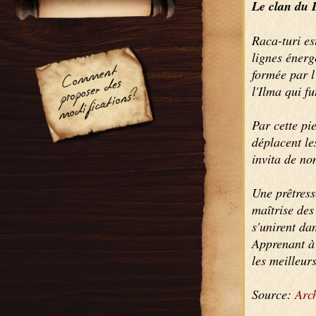
Le clan du 
Raca-turi es
lignes énerg
formée par l
l'Ilma qui f
Par cette pi
déplacent le
invita de nom
Une prêtresse
maîtrise des
s'unirent dan
Apprenant à 
les meilleur
Source:
Arch