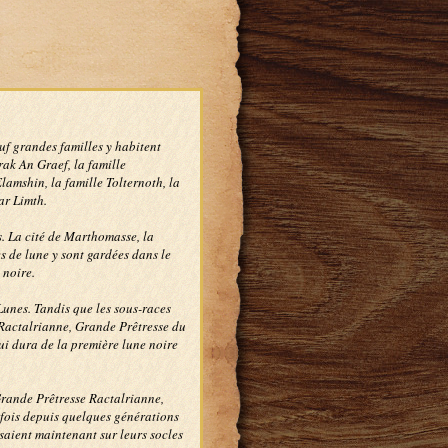
uf grandes familles y habitent
rak An Graef, la famille
lamshin, la famille Tolternoth, la
ar Limth.
s. La cité de Marthomasse, la
es de lune y sont gardées dans le
 noire.
Lunes. Tandis que les sous-races
 Ractalrianne, Grande Prêtresse du
qui dura de la première lune noire
 Grande Prêtresse Ractalrianne,
fois depuis quelques générations
osaient maintenant sur leurs socles