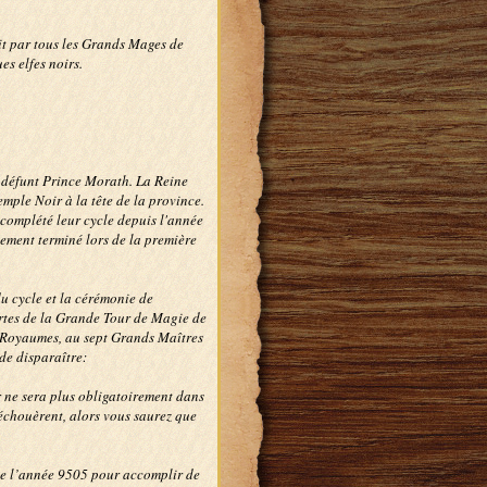
tit par tous les Grands Mages de
s elfes noirs.
u défunt Prince Morath. La Reine
ple Noir à la tête de la province.
 complété leur cycle depuis l'année
lement terminé lors de la première
u cycle et la cérémonie de
ortes de la Grande Tour de Magie de
 Royaumes, au sept Grands Maîtres
de disparaître:
ir ne sera plus obligatoirement dans
s échouèrent, alors vous saurez que
e l’année 9505 pour accomplir de