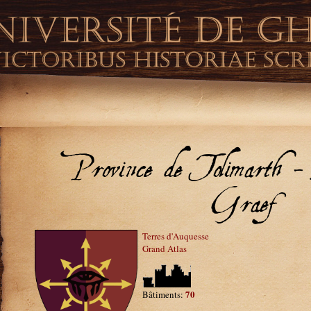
Province de Tolimarth
Graef
Terres d'Auquesse
Grand Atlas
70
Bâtiments: