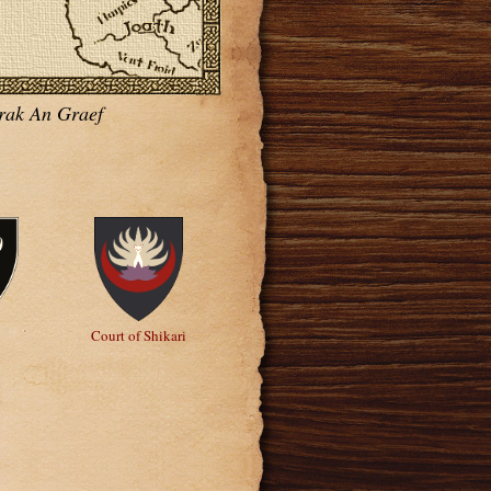
orak An Graef
Court of Shikari