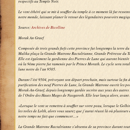
respectifs au Temple Noir.
Le vent éthéré qui se mit à souffler du temple à ce moment là fut ressen
notre monde, laissant planer le retour des légendaires pouvoirs magique
Source:
Archives de Bicolline
Morak An Graef
Composée de trois grands fiefs cette province fut longtemps la terre d
Malika plaça la Grande Matrone Ractalrianne, Grande Prêtresse du Tem
Elle est également la gardienne des Pierres de Lune qui auront bientôt
où la 9ème pierre fut ramenée par le Prince Morath. Le cycle sera tota
lune noire de l'an 9505.
Durant l’été 9504, prévoyant son départ prochain, mais surtout la fin d
purification des neuf Pierres de Lune, la Grande Matrone ouvrit les p
Morak-An-Graef, depuis longtemps gardée secrète aux yeux des autres
de l’Ordre des Hauts Mages de Nasgaroth. Elle leur lança alors, avant 
«Lorsque le vent se remettra à souffler sur votre peau, lorsque le Golh
les toiles de Lolth, alors vous saurez que j’aurai réussi là où plusieur
notre temps ne fait que commencer…»
La Grande Matrone Ractalrianne s’absenta de sa province durant tout