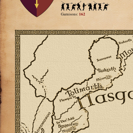
162
Garnisons: