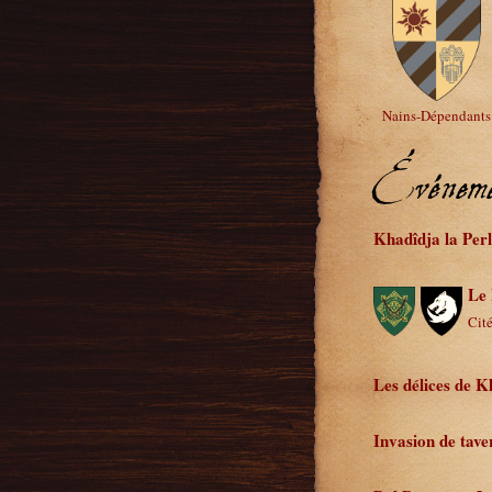
Nains-Dépendants
Événeme
Khadîdja la Perl
Le 
Cité
Les délices de K
Invasion de tave