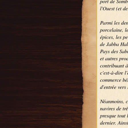
port de Sombr
l'Ouest (et d
Parmi les den
porcelaine, le
épices, les p
de Jabba Hal 
Pays des Sable
et autres pro
contribuant à
c'est-à-dire 
commerce béné
d'entrée vers
Néanmoins, co
navires de tr
presque tout 
dernier. Ains