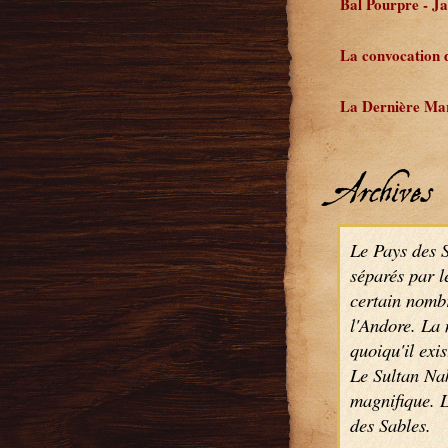
Bal Pourpre - Jab
La convocation 
La Dernière Mar
Archives
Le Pays des Sa
séparés par l
certain nombr
l'Andore. La 
quoiqu'il exis
Le Sultan Nak
magnifique. L
des Sables.