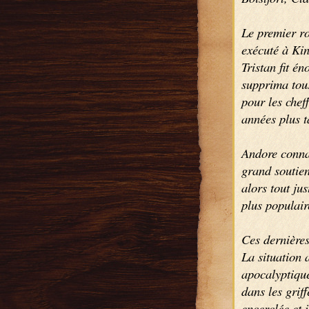
Le premier roi
exécuté à Kin
Tristan fit é
supprima tous
pour les cheff
années plus t
Andore connaî
grand soutien
alors tout jus
plus populair
Ces dernières
La situation 
apocalyptique
dans les grif
encerclée et 