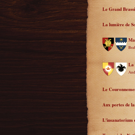
Le Grand Brassi
La lumière de S
Man
Bra
La 
And
Le Couronnemen
Aux portes de la
L'insanatorium 