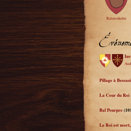
Ratatoskette
Événeme
Inv
And
Pillage à Bessas
La Cour du Roi
Bal Pourpre
(10
Le Roi est mort,