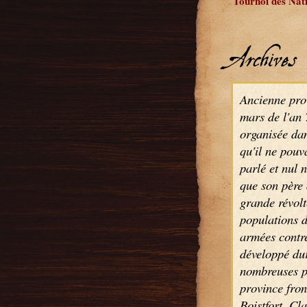
Tournoi des Nat
Archives
Ancienne pro
mars de l'an 
organisée dan
qu'il ne pouv
parlé et nul n
que son père 
grande révolt
populations d
armées contr
développé dur
nombreuses pr
province fron
Boistfort, Cl