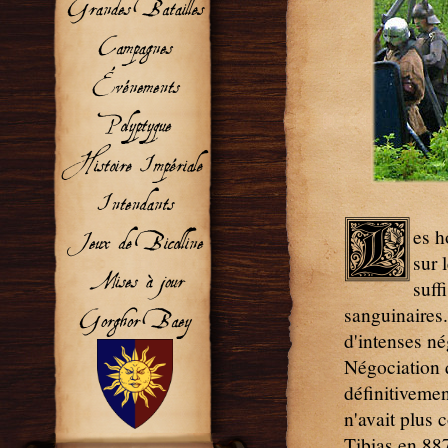
L
es h
sur 
suff
sanguinaires.
d'intenses né
Négociation q
définitiveme
n'avait plus 
Tibias en 887