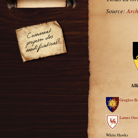
Source:
Arch
All
Gorghor B
Lames Gue
White Hawks