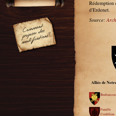
Rédemption q
d'Erdenet.
Source:
Arch
Alliés de Not
Brabancou
Famille
Cordélian