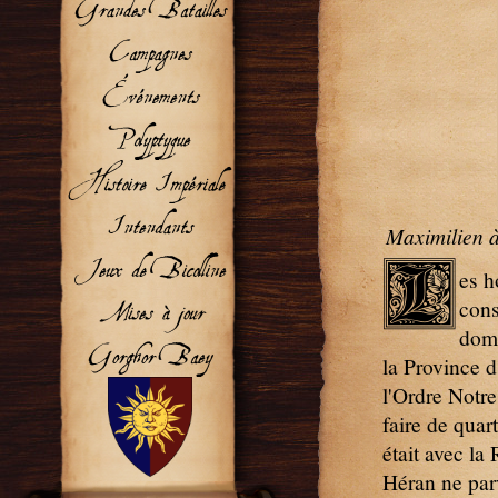
Maximilien à
L
es h
cons
doma
la Province 
l'Ordre Notr
faire de quar
était avec la
Héran ne parv