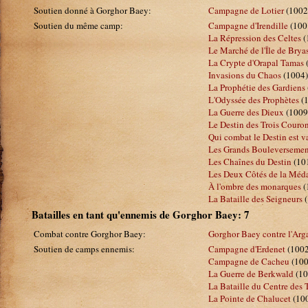
Soutien donné à Gorghor Baey:
Campagne de Lotier
(1002
Soutien du même camp:
Campagne d'Irendille
(100
La Répression des Celtes
(
Le Marché de l'Île de Brya
La Crypte d'Orapal Tamas
(
Invasions du Chaos
(1004)
La Prophétie des Gardiens
L'Odyssée des Prophètes
(1
La Guerre des Dieux
(1009
Le Destin des Trois Couro
Qui combat le Destin est v
Les Grands Bouleversemen
Les Chaînes du Destin
(10
Les Deux Côtés de la Méda
À l'ombre des monarques
(
La Bataille des Seigneurs
(
Batailles en tant qu'ennemis de Gorghor Baey: 7
Combat contre Gorghor Baey:
Gorghor Baey contre l'Arg
Soutien de camps ennemis:
Campagne d'Erdenet
(1002
Campagne de Cacheu
(100
La Guerre de Berkwald
(10
La Bataille du Centre des T
La Pointe de Chalucet
(10