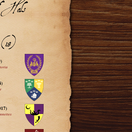
nd'Hals
(18)
)
toria
8)
e
017)
onnettes