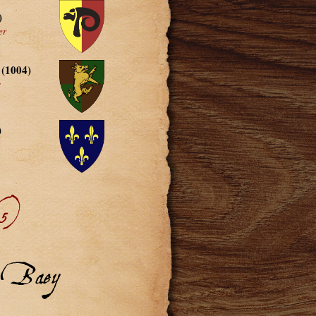
)
er
(1004)
s
)
(5)
or Baey