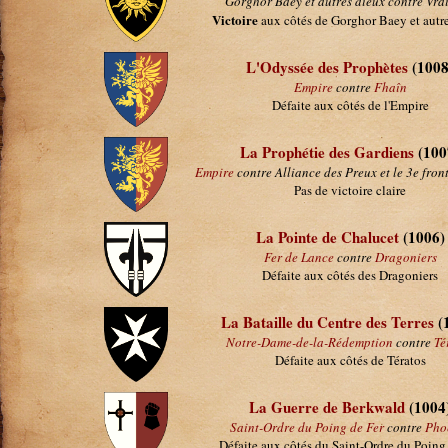
Gorghor Baey et autres dieux contre Vrai
Victoire
aux côtés de Gorghor Baey et autr
L'Odyssée des Prophètes
(1008
Empire
contre
Fhaîn
Défaite aux côtés de l'Empire
La Prophétie des Gardiens
(100
Empire
contre Alliance des Preux et le 3e fron
Pas de victoire claire
La Pointe de Chalucet
(1006)
Fer de Lance
contre
Dragoniers
Défaite aux côtés des Dragoniers
La Bataille du Centre des Terres
(
Notre-Dame-de-la-Rédemption
contre
Té
Défaite aux côtés de Tératos
La Guerre de Berkwald
(1004
Saint-Ordre du Poing de Fer
contre
Pho
Défaite aux côtés du Saint-Ordre du Poing