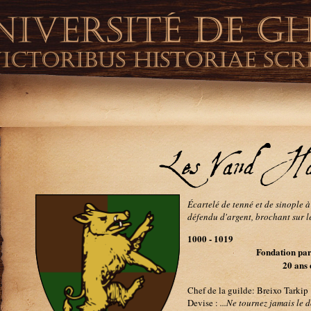
Les Vand'Ha
Écartelé de tenné et de sinople 
défendu d'argent, brochant sur le
1000 - 1019
Fondation pa
20 ans 
Chef de la guilde: Breixo Tarkip
Devise :
...Ne tournez jamais le 