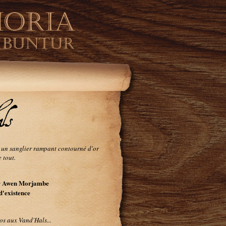
ls
à un sanglier rampant contourné d'or
 tout.
r Awen Morjambe
d'existence
dos aux Vand'Hals...