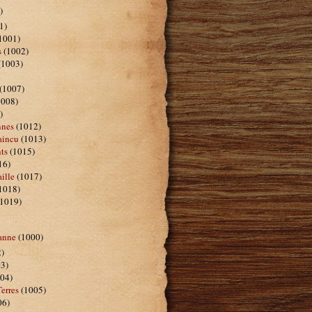
)
1)
1001)
s
(1002)
1003)
(1007)
008)
)
nnes
(1012)
aincu
(1013)
ts
(1015)
16)
ille
(1017)
1018)
1019)
anne
(1000)
)
3)
04)
erres
(1005)
06)