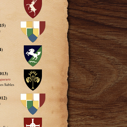
15)
s
4)
013)
aqueurs
des Sables
012)
s