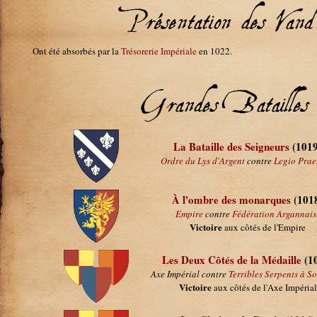
Présentation des Va
Ont été absorbés par la
Trésorerie Impériale
en 1022.
Grandes Batailles 
La Bataille des Seigneurs
(1019
Ordre du Lys d'Argent
contre
Legio Prae
À l'ombre des monarques
(101
Empire
contre
Fédération Argannais
Victoire
aux côtés de l'Empire
Les Deux Côtés de la Médaille
(1
Axe Impérial contre
Terribles Serpents à S
Victoire
aux côtés de l'Axe Impérial