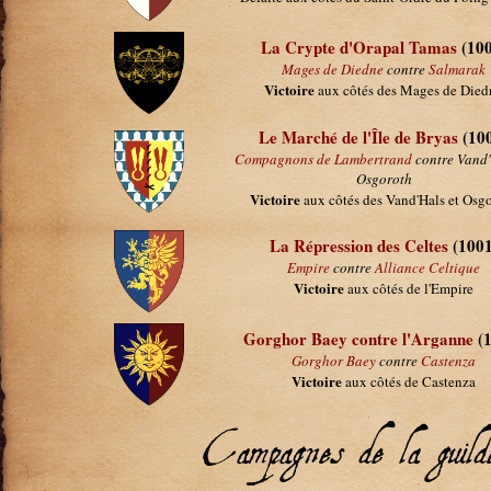
La Crypte d'Orapal Tamas
(100
Mages de Diedne
contre
Salmarak
Victoire
aux côtés des Mages de Died
Le Marché de l'Île de Bryas
(10
Compagnons de Lambertrand
contre Vand'
Osgoroth
Victoire
aux côtés des Vand'Hals et Osg
La Répression des Celtes
(1001
Empire
contre
Alliance Celtique
Victoire
aux côtés de l'Empire
Gorghor Baey contre l'Arganne
(1
Gorghor Baey
contre
Castenza
Victoire
aux côtés de Castenza
Campagnes de la guil