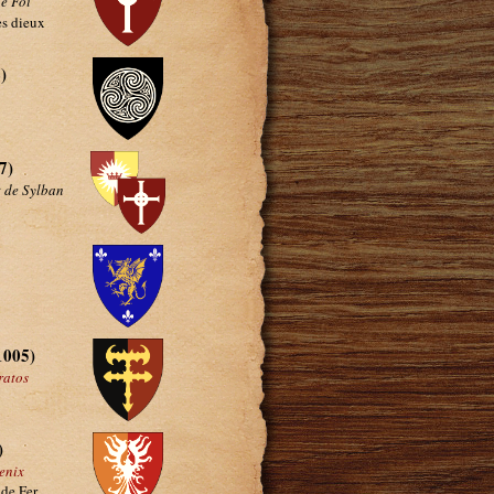
e Foi
es dieux
)
7)
t de Sylban
1005)
ratos
)
enix
 de Fer