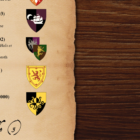
3)
ne
02)
Hals et
oroth
)
000)
de (3)