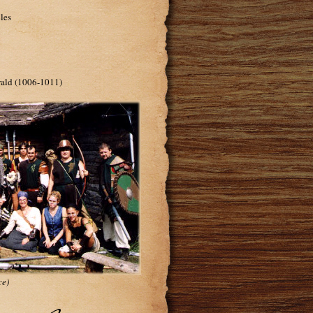
les
ald (1006-1011)
ce)