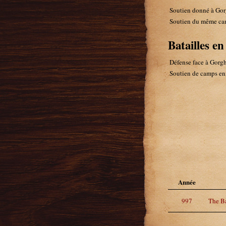
Soutien donné à Gor
Soutien du même ca
Batailles e
Défense face à Gorg
Soutien de camps en
Année
997
The Ba