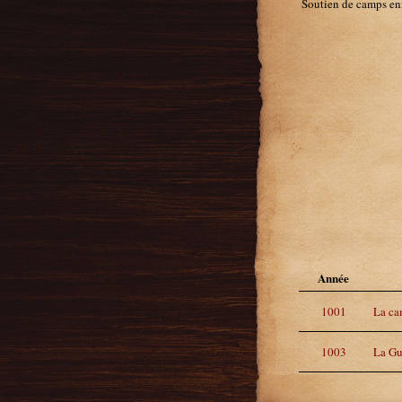
Soutien de camps en
Année
1001
La ca
1003
La Gu