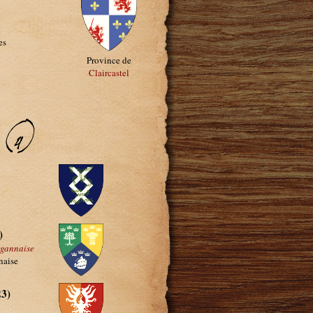
es
Province de
Claircastel
 (4)
)
rgannaise
naise
3)