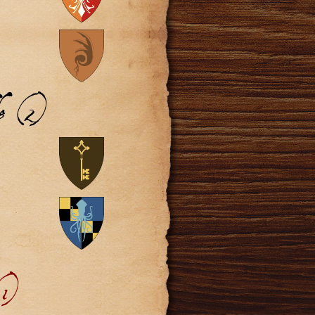
de (2)
(1)