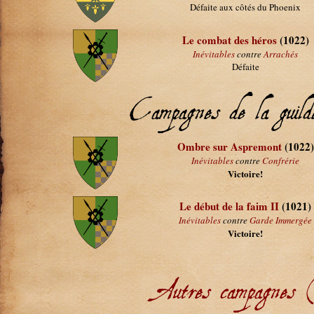
Défaite aux côtés du Phoenix
Le combat des héros
(1022)
Inévitables
contre
Arrachés
Défaite
Campagnes de la guil
Ombre sur Aspremont
(1022)
Inévitables
contre
Confrérie
Victoire!
Le début de la faim II
(1021)
Inévitables
contre
Garde Immergée
Victoire!
Autres campagnes 