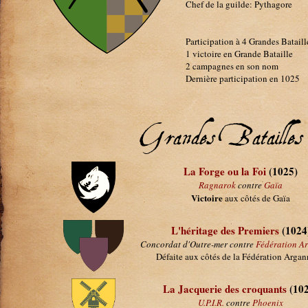
Chef de la guilde: Pythagore
Participation à 4 Grandes Bataill
1 victoire en Grande Bataille
2 campagnes en son nom
Dernière participation en 1025
Grandes Batailles
La Forge ou la Foi
(1025)
Ragnarok
contre
Gaïa
Victoire
aux côtés de Gaïa
L'héritage des Premiers
(1024
Concordat d'Outre-mer contre
Fédération A
Défaite aux côtés de la Fédération Argan
La Jacquerie des croquants
(102
U.P.I.R.
contre
Phoenix