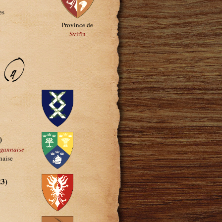
es
Province de
Svirïn
 (4)
)
rgannaise
naise
3)