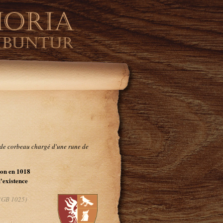
e de corbeau chargé d'une rune de
on en 1018
d'existence
(GB 1025)