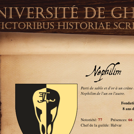
Nephilim
Parti de sable et d'or à un crân
Nephilim de l'un en l'autre.
Fondati
8 ans 
77
66
Notoriété:
Présences:
Chef de la guilde: Halvar