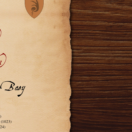
)
1)
or Baey
)
(1023)
24)