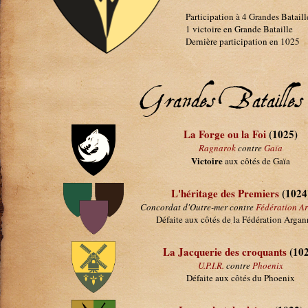
Participation à 4 Grandes Bataill
1 victoire en Grande Bataille
Dernière participation en 1025
Grandes Batailles
La Forge ou la Foi
(1025)
Ragnarok
contre
Gaïa
Victoire
aux côtés de Gaïa
L'héritage des Premiers
(1024
Concordat d'Outre-mer contre
Fédération A
Défaite aux côtés de la Fédération Argan
La Jacquerie des croquants
(102
U.P.I.R.
contre
Phoenix
Défaite aux côtés du Phoenix