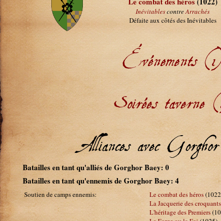
Le combat des héros
(1022)
Inévitables
contre
Arrachés
Défaite aux côtés des Inévitables
Événements (1
Soirées taverne (
Alliances avec Gorgh
Batailles en tant qu'alliés de Gorghor Baey: 0
Batailles en tant qu'ennemis de Gorghor Baey: 4
Soutien de camps ennemis:
Le combat des héros
(1022
La Jacquerie des croquants
L'héritage des Premiers
(10